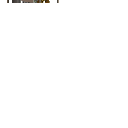
UNTERNHEMEN
Impressum
AGB
KONTAKT
Kremsmüllerstraße 20
4641 Steinhaus bei Wels