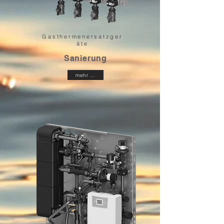
Gasthermenersatzger
äte
Sanierung
mehr ...